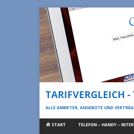
TARIFVERGLEICH -
ALLE ANBIETER, ANGEBOTE UND VERTRÄG
START
TELEFON – HANDY – INTE